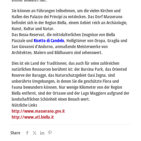
Sie können an
Führungen teilnehmen
, um die vielen Kirchen und
Hallen des
Palazzo dei Principi
zu entdecken.
Das Dorf Masserano
befindet sich in der Region Biella, einem Gebiet reich an Archäologie,
Kunst, Kultur und Natur.
Das
Bessa-Reservat
, die mittelalterlichen Zeugnisse von Biella
Piazzale und
Ricetto di Candelo
,
Heiligtümer von Oropa, Graglia und
San Giovanni d’Andorno, anmaßende Meisterwerke von
Architekten, Malern und Bildhauern sind sehenswert.
Dies ist ein Land der Traditionen, das auch für seine zahlreichen
natürlichen Ressourcen berühmt ist: der Burcina Park, das Oriented
Reserve der Baragge,
das Naturschutzgebiet Oasi Zegna, sind
unberührte Umgebungen, in denen Sie die geschützte Flora und
Fauna bewundern können.
Nur wenige Kilometer von der Region
Biella entfernt, sind der Ortasee und der
Lago Maggiore
aufgrund der
landschaftlichen Schönheit einen Besuch wert.
Nützliche Links
http://www.masserano.gov.it
http://www.atl.biella.it
Share